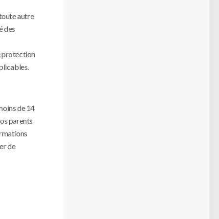
toute autre
té des
e protection
plicables.
 moins de 14
vos parents
ormations
er de