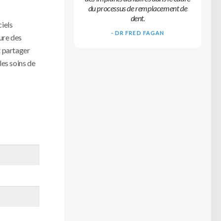
du processus de remplacement de
dent.
iels
- DR FRED FAGAN
ure des
t partager
les soins de