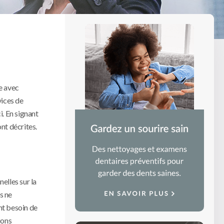
le avec
vices de
i. En signant
nt décrites.
elles sur la
s ne
nt besoin de
ions