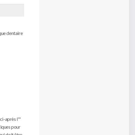
ique dentaire
i-après l'"
atiques pour
ui doit être