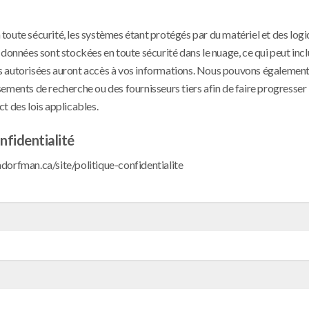
oute sécurité, les systèmes étant protégés par du matériel et des logic
 données sont stockées en toute sécurité dans le nuage, ce qui peut incl
s autorisées auront accès à vos informations. Nous pouvons égalemen
ements de recherche ou des fournisseurs tiers afin de faire progresser 
t des lois applicables.
nfidentialité
nadorfman.ca/site/politique-confidentialite