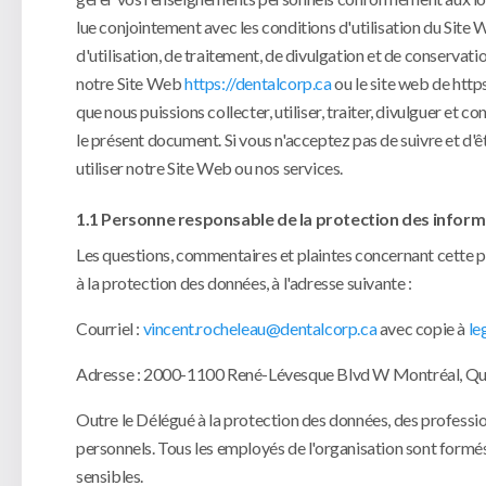
lue conjointement avec les conditions d'utilisation du Site 
d'utilisation, de traitement, de divulgation et de conservatio
notre Site Web
https://dentalcorp.ca
ou le site web de http
que nous puissions collecter, utiliser, traiter, divulguer e
le présent document. Si vous n'acceptez pas de suivre et d'êt
utiliser notre Site Web ou nos services.
1.1 Personne responsable de la protection des inform
Les questions, commentaires et plaintes concernant cette p
à la protection des données, à l'adresse suivante :
Courriel :
vincent.rocheleau@dentalcorp.ca
avec copie à
le
Adresse : 2000-1100 René-Lévesque Blvd W Montréal, Q
Outre le Délégué à la protection des données, des professio
personnels. Tous les employés de l'organisation sont formés 
sensibles.