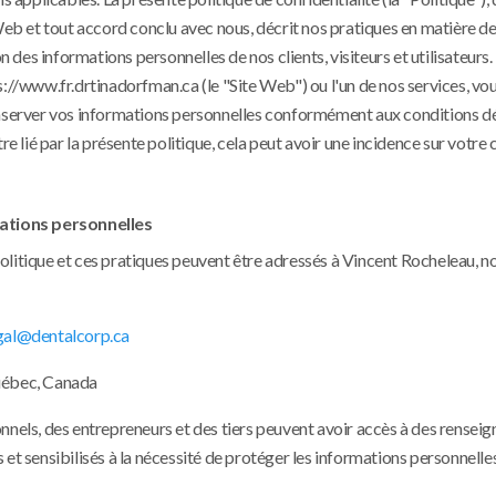
Web et tout accord conclu avec nous, décrit nos pratiques en matière de
n des informations personnelles de nos clients, visiteurs et utilisateurs. 
s://www.fr.drtinadorfman.ca (le "Site Web") ou l'un de nos services, v
t conserver vos informations personnelles conformément aux conditions d
re lié par la présente politique, cela peut avoir une incidence sur votre 
ations personnelles
olitique et ces pratiques peuvent être adressés à Vincent Rocheleau, 
gal@dentalcorp.ca
uébec, Canada
nnels, des entrepreneurs et des tiers peuvent avoir accès à des rensei
et sensibilisés à la nécessité de protéger les informations personnelle