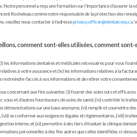
e. Notre personnel a reçu une formation sur l'importance d'assurer la sé
Vincent Rocheleau comme notre responsable de la protection des rens
s, veuillez nous contacter à l'adresse
privacy.officer@dentalcorp.ca
. 
illons, comment sont-elles utilisées, comment sont-e
i) les informations dentaires et médicales nécessaires pour vous fourni
 relatives à votre assurance et (iv) les informations relatives à la factur
de restreindre l'accès à vos informations et de retirer votre consenteme
us concernant aux fins suivantes: (i) fournir des soins sûrs et efficaces
c vous et d'autres fournisseurs de soins de santé, (iv) contrôler le trait
t des démonstrations sur une base anonyme, (vi) remplir et soumettre d
vii) se conformer aux exigences légales et réglementaires, (viii) traiter
estion interne, et (xi) permettre à des tiers d'évaluer la clinique dentair
formations personnelles à des fins autres que celles identifiées ci-dessus