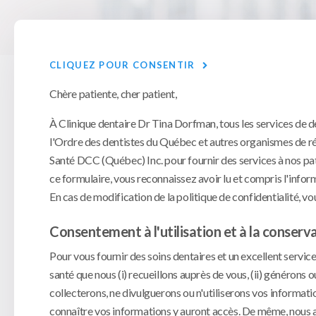
CLIQUEZ POUR CONSENTIR
Chère patiente, cher patient,
À Clinique dentaire Dr Tina Dorfman, tous les services de de
l'Ordre des dentistes du Québec et autres organismes de ré
Santé DCC (Québec) Inc. pour fournir des services à nos patie
ce formulaire, vous reconnaissez avoir lu et compris l'infor
En cas de modification de la politique de confidentialité, vo
Consentement à l'utilisation et à la conserv
Pour vous fournir des soins dentaires et un excellent servic
santé que nous (i) recueillons auprès de vous, (ii) générons o
collecterons, ne divulguerons ou n'utiliserons vos informati
connaître vos informations y auront accès. De même, nous a