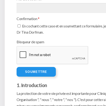
Confirmation
*
En cochant cette case et en soumettant ce formulaire, je 
Dr Tina Dorfman.
Bloqueur de spam
1. Introduction
La protection de votre vie privée est importante pour Clini
Organisation ", " nous ", " notre ", " nos "). C'est pour cet
gérer vos renseignements personnels conformément aux lois ap