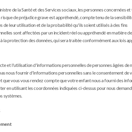
nistre de la Santé et des Services sociaux, les personnes concernées et 
 un risque de préjudice grave est appréhendé, compte tenu de la sensibili
eur utilisation et de la probabilité qu'ils soient utilisés à des fins
nnelles sont affectées par un incident réel ou appréhendé en matière d
 à la protection des données, qui sera traitée conformément aux lois ap
cte et l'utilisation d'informations personnelles de personnes âgées de
 pas nous fournir d'informations personnelles sans le consentement de 
r et que vous vous rendez compte que votre enfant nous a fourni des inf
ter en utilisant les coordonnées indiquées ci-dessus pour nous demand
os systèmes.
s
tement