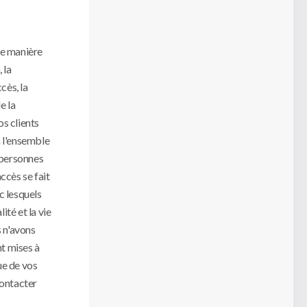
de manière
 la
cès, la
e la
os clients
à l'ensemble
x personnes
ccès se fait
c lesquels
té et la vie
s n'avons
nt mises à
ue de vos
contacter