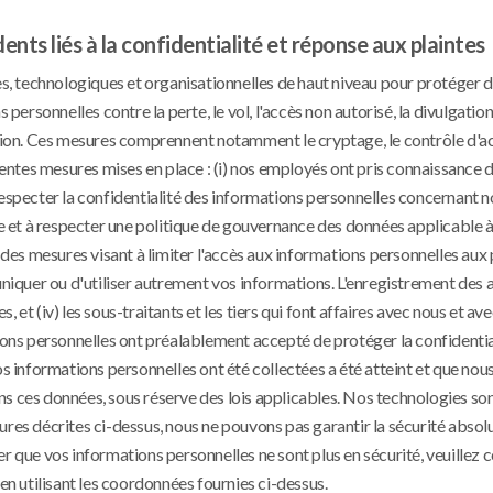
ents liés à la confidentialité et réponse aux plaintes
, technologiques et organisationnelles de haut niveau pour protéger 
personnelles contre la perte, le vol, l'accès non autorisé, la divulgation,
ation. Ces mesures comprennent notamment le cryptage, le contrôle d'ac
rentes mesures mises en place : (i) nos employés ont pris connaissance d
respecter la confidentialité des informations personnelles concernant n
vre et à respecter une politique de gouvernance des données applicable 
e des mesures visant à limiter l'accès aux informations personnelles au
uniquer ou d'utiliser autrement vos informations. L'enregistrement des a
et (iv) les sous-traitants et les tiers qui font affaires avec nous et ave
s personnelles ont préalablement accepté de protéger la confidentiali
os informations personnelles ont été collectées a été atteint et que nou
s ces données, sous réserve des lois applicables. Nos technologies so
ures décrites ci-dessus, nous ne pouvons pas garantir la sécurité absol
r que vos informations personnelles ne sont plus en sécurité, veuillez 
 utilisant les coordonnées fournies ci-dessus.