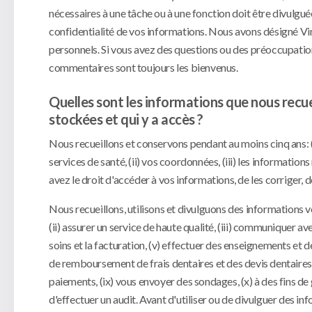
nécessaires à une tâche ou à une fonction doit être divulgué
confidentialité de vos informations. Nous avons désigné 
personnels. Si vous avez des questions ou des préoccupation
commentaires sont toujours les bienvenus.
Quelles sont les informations que nous recue
stockées et qui y a accès ?
Nous recueillons et conservons pendant au moins cinq ans: (
services de santé, (ii) vos coordonnées, (iii) les informations
avez le droit d'accéder à vos informations, de les corriger, 
Nous recueillons, utilisons et divulguons des informations vo
(ii) assurer un service de haute qualité, (iii) communiquer ave
soins et la facturation, (v) effectuer des enseignements e
de remboursement de frais dentaires et des devis dentaires, (
paiements, (ix) vous envoyer des sondages, (x) à des fins de g
d'effectuer un audit. Avant d'utiliser ou de divulguer des in