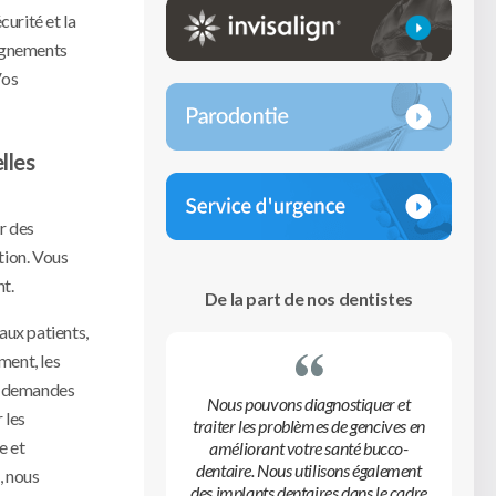
curité et la
eignements
Vos
lles
r des
ation. Vous
nt.
De la part de nos dentistes
 aux patients,
ement, les
es demandes
Nous pouvons diagnostiquer et
 les
traiter les problèmes de gencives en
e et
améliorant votre santé bucco-
dentaire. Nous utilisons également
, nous
des implants dentaires dans le cadre