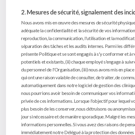
2. Mesures de sécurité, signalement des incid
Nous avons mis en œuvre des mesures de sécurité physiques
adéquate la confidentialité et la sécurité de vos informations 
reproduction, la communication, l'utilisation et la modific
séparation des tâches et les audits internes. Parmi les diffé
présente Politique et se sont engagés à s'y conformer et à 
potentiels et existants, (ii) chaque employé s'engage à sui
du personnel de l'Organisation, (iii) nous avons mis en plac
qui ont une raison valable de consulter, de traiter, de comm
automatiquement dans notre logiciel de gestion des cliniques, 
nous pourrions avoir besoin de communiquer vos information
privée de ces informations. Lorsque l'objectif pour lequel v
plus besoin de les conserver, nous détruisons ou anonymison
jour si nécessaire et de manière sporadique. Malgré les mes
informations personnelles. Si vous avez des raisons de pense
immédiatement notre Délégué à la protection des données en