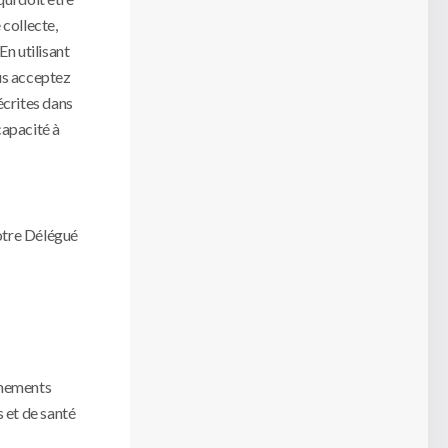
 collecte,
En utilisant
ous acceptez
écrites dans
capacité à
notre Délégué
gnements
s et de santé