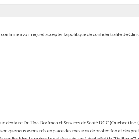
confirme avoir reçu et accepter la politique de confidentialité de Clin
que dentaire Dr Tina Dorfman et Services de Santé DCC (Québec) Inc. (c
te raison que nous avons mis en place des mesures de protection et des pr
plicables. La présente politique de confidentialité (la "Politique"), q