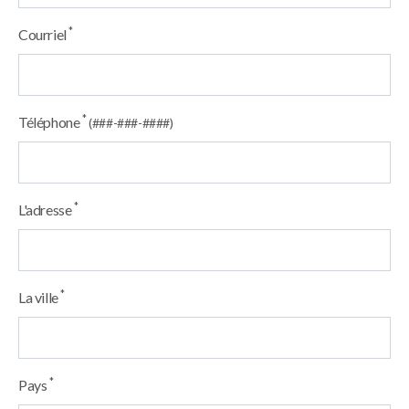
*
Courriel
*
Téléphone
(###-###-####)
*
L'adresse
*
La ville
*
Pays